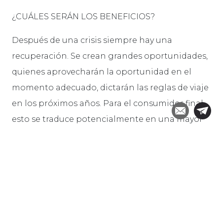
¿CUÁLES SERÁN LOS BENEFICIOS?
Después de una crisis siempre hay una
recuperación. Se crean grandes oportunidades,
quienes aprovecharán la oportunidad en el
momento adecuado, dictarán las reglas de viaje
en los próximos años. Para el consumidor final,
esto se traduce potencialmente en una mayor
variedad de ofertas, nuevas interesantes
propuestas, políticas más flexibles y
personalizadas.
¿CÓMO TE PUEDE AYUDAR UN TRAVEL
DESIGNER?