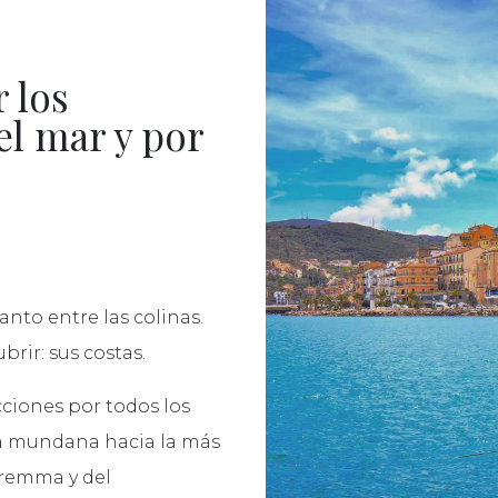
r los
el mar y por
anto entre las colinas.
rir: sus costas.
cciones por todos los
ida mundana hacia la más
Maremma y del