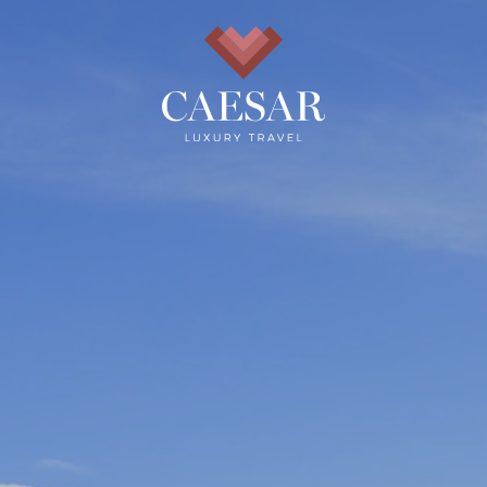
se a newsletter para descubrir metas exclusivas 
alternativas por su inolvidable Grand Tour.
PÁGINA PRINCIPAL
TEMAS DE VIAJE
QUIENES SOMOS
¿QUÉ HACEMOS?
BLOG