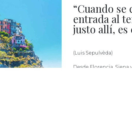
“Cuando se c
entrada al te
justo allí, es
(Luis Sepulvèda)
Desde Florencia, Siena 
costeras ricas de histo
Pero no nos limitamos a
a las mayores localidade
Cinque Terre a Cerdeña.