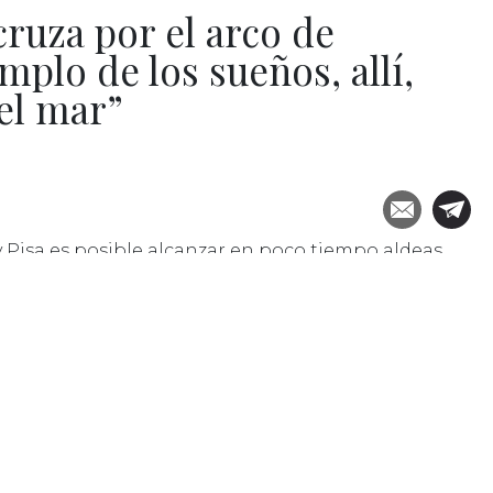
ruza por el arco de
mplo de los sueños, allí,
 el mar”
y Pisa es posible alcanzar en poco tiempo aldeas
ria que se asoman sobre un mar maravilloso.
 la costa Toscana. En algunas horas podréis llegar
s costeras de la excelencia italiana, desde las