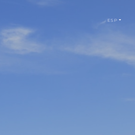
POR
ESP
PRIVACY POLICY
AKAUEB
y etapas